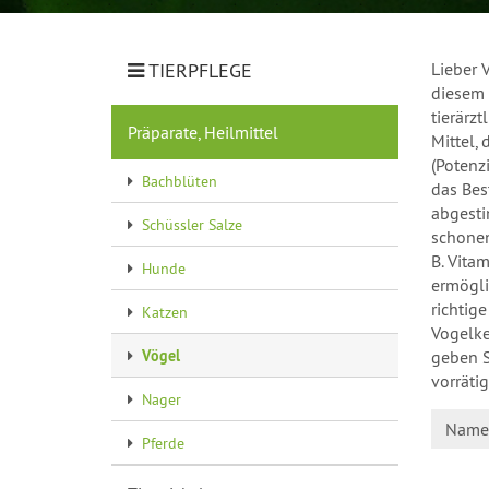
TIERPFLEGE
Lieber 
diesem 
tierärz
Präparate, Heilmittel
Mittel,
(Potenz
Bachblüten
das Bes
abgesti
Schüssler Salze
schonen
B. Vita
Hunde
ermögli
richtig
Katzen
Vogelke
Vögel
geben S
vorräti
Nager
Name 
Pferde