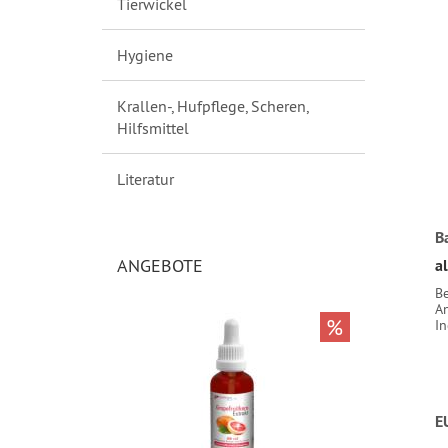
Tierwickel
Hygiene
Krallen-, Hufpflege, Scheren,
Hilfsmittel
Literatur
B
ANGEBOTE
a
Be
A
%
In
E