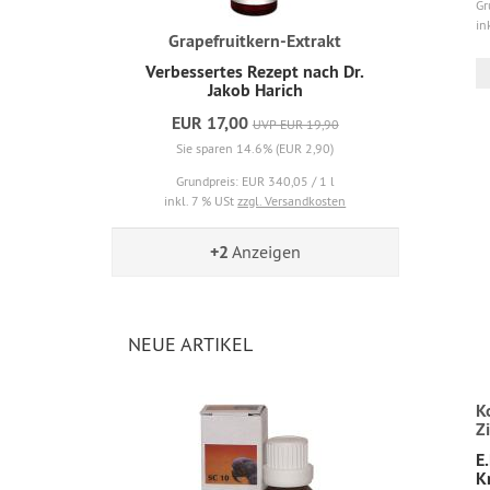
Gr
in
Grapefruitkern-Extrakt
Verbessertes Rezept nach Dr.
Jakob Harich
EUR 17,00
UVP EUR 19,90
Sie sparen 14.6% (EUR 2,90)
Grundpreis: EUR 340,05 / 1 l
inkl. 7 % USt
zzgl. Versandkosten
+2
Anzeigen
NEUE ARTIKEL
K
Z
E.
K