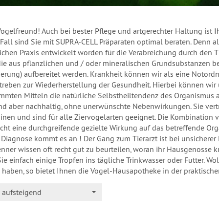
Vogelfreund! Auch bei bester Pflege und artgerechter Haltung ist I
Fall sind Sie mit SUPRA-CELL Präparaten optimal beraten. Denn al
tlichen Praxis entwickelt worden für die Verabreichung durch den 
 die aus pflanzlichen und / oder mineralischen Grundsubstanzen 
ierung) aufbereitet werden. Krankheit können wir als eine Notord
treben zur Wiederherstellung der Gesundheit. Hierbei können wir u
mmten Mitteln die natürliche Selbstheiltendenz des Organismus ak
d aber nachhaltig, ohne unerwünschte Nebenwirkungen. Sie vertra
minen und sind für alle Ziervogelarten geeignet. Die Kombination
cht eine durchgreifende gezielte Wirkung auf das betreffende Orga
e Diagnose kommt es an ! Der Gang zum Tierarzt ist bei unsicherer
nner wissen oft recht gut zu beurteilen, woran ihr Hausgenosse k
ie einfach einige Tropfen ins tägliche Trinkwasser oder Futter. W
g haben, so bietet Ihnen die Vogel-Hausapotheke in der praktische
aufsteigend