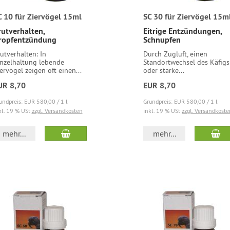
C 10 für Ziervögel 15ml
SC 30 für Ziervögel 15m
rutverhalten,
Eitrige Entzündungen,
ropfentzündung
Schnupfen
utverhalten: In
Durch Zugluft, einen
nzelhaltung lebende
Standortwechsel des Käfigs
ervögel zeigen oft einen...
oder starke...
UR 8,70
EUR 8,70
undpreis: EUR 580,00 / 1 l
Grundpreis: EUR 580,00 / 1 l
kl. 19 % USt
zzgl. Versandkosten
inkl. 19 % USt
zzgl. Versandkoste
mehr...
mehr...