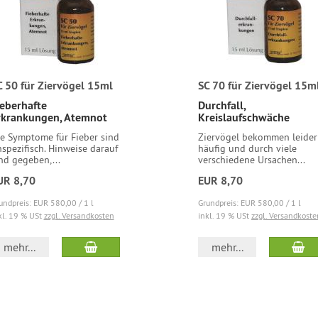
C 50 für Ziervögel 15ml
SC 70 für Ziervögel 15m
ieberhafte
Durchfall,
rkrankungen, Atemnot
Kreislaufschwäche
e Symptome für Fieber sind
Ziervögel bekommen leider
spezifisch. Hinweise darauf
häufig und durch viele
nd gegeben,...
verschiedene Ursachen...
UR 8,70
EUR 8,70
undpreis: EUR 580,00 / 1 l
Grundpreis: EUR 580,00 / 1 l
kl. 19 % USt
zzgl. Versandkosten
inkl. 19 % USt
zzgl. Versandkoste
mehr...
mehr...