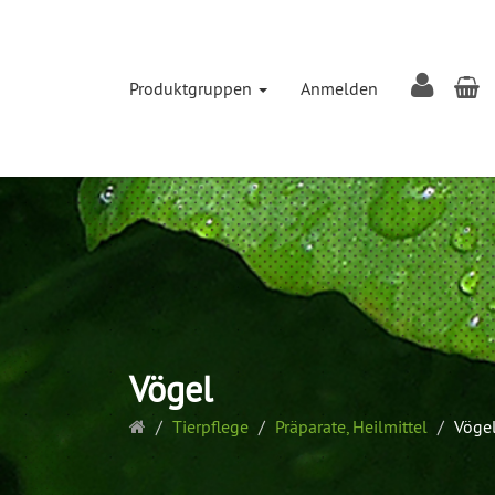
W
Produktgruppen
Anmelden
Vögel
Startseite
Tierpflege
Präparate, Heilmittel
Vöge