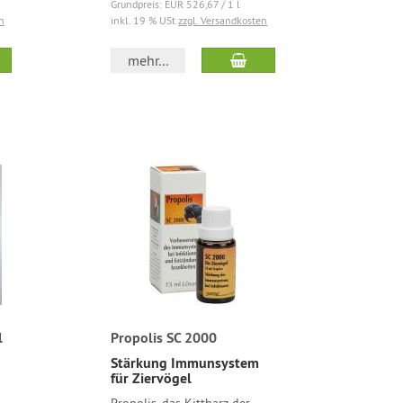
Grundpreis: EUR 526,67 / 1 l
n
inkl. 19 % USt
zzgl. Versandkosten
mehr...
l
Propolis SC 2000
Stärkung Immunsystem
für Ziervögel