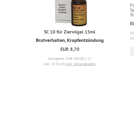
Pa
Sp
St
E
SC 10 für Ziervögel 15ml
EU
in
Brutverhalten, Kropfentzündung
EUR 8,70
Grundpreis: EUR 580,00 / 1 l
inkl. 19 % USt
zzgl. Versandkosten