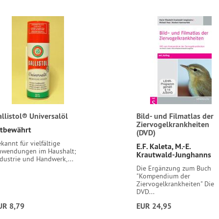
allistol® Universalöl
Bild- und Filmatlas der
Ziervogelkrankheiten
ltbewährt
(DVD)
kannt für vielfältige
E.F. Kaleta, M.-E.
nwendungen im Haushalt;
Krautwald-Junghanns
dustrie und Handwerk,...
Die Ergänzung zum Buch
"Kompendium der
Ziervogelkrankheiten" Die
DVD...
UR 8,79
EUR 24,95