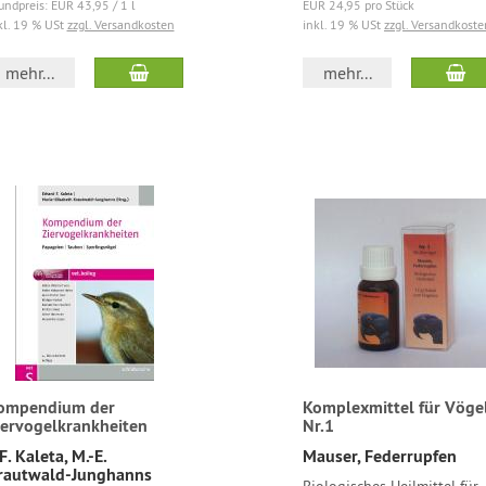
undpreis: EUR 43,95 / 1 l
EUR 24,95 pro Stück
kl. 19 % USt
zzgl. Versandkosten
inkl. 19 % USt
zzgl. Versandkoste
mehr...
mehr...
ompendium der
Komplexmittel für Vöge
iervogelkrankheiten
Nr.1
F. Kaleta, M.-E.
Mauser, Federrupfen
rautwald-Junghanns