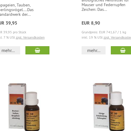
Biologisches Heilmittel für
Mauser und Federrupfen
pageien, Tauben,
Zeichen: Das...
erlingsvögel....Das
andardwerk der...
UR 39,95
EUR 8,90
R 39,95 pro Stück
Grundpreis: EUR 741,67 / 1 kg
kl. 7 % USt
zzgl. Versandkosten
inkl. 19 % USt
zzgl. Versandkoste
mehr...
mehr...