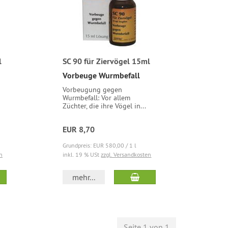
l
SC 90 für Ziervögel 15ml
Vorbeuge Wurmbefall
Vorbeugung gegen
Wurmbefall: Vor allem
Züchter, die ihre Vögel in...
EUR 8,70
Grundpreis: EUR 580,00 / 1 l
n
inkl. 19 % USt
zzgl. Versandkosten
mehr...
Seite 1 von 1