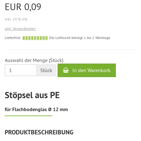
EUR 0,09
inkl. 19 % USt
zzgl. Versandkosten
Die
Lieferfrist:
Die Lieferzeit beträgt 1 bis 2 Werktage
Lieferzeit
beträgt
1
Auswahl der Menge (Stück)
bis
2
In den Warenkorb
Stück
Werktage
Stöpsel aus PE
für Flachbodenglas Ø 12 mm
PRODUKTBESCHREIBUNG