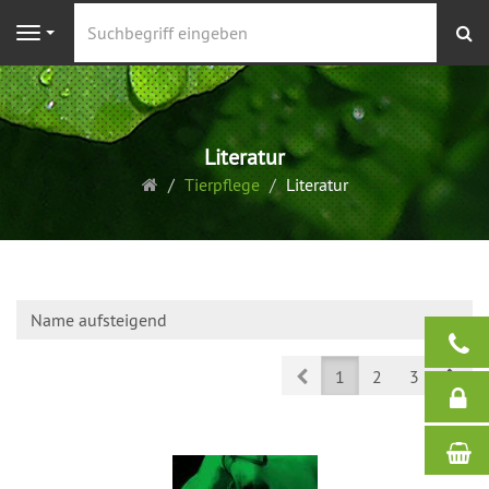
S
Navigation
Literatur
Startseite
Tierpflege
Literatur
Name aufsteigend
Prev
Nex
1
2
3