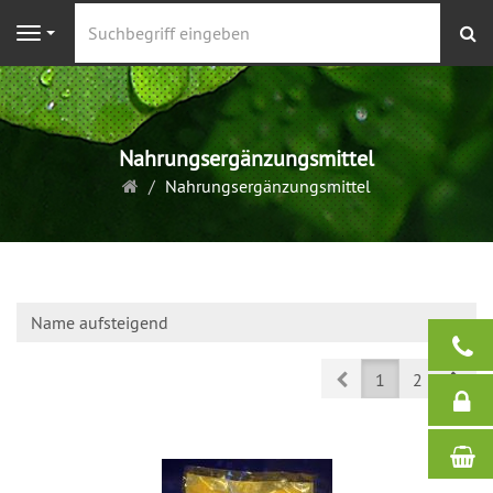
S
Navigation
Nahrungsergänzungsmittel
Startseite
Nahrungsergänzungsmittel
Name aufsteigend
Prev
Nex
1
2