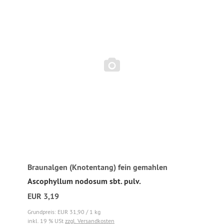
Braunalgen (Knotentang) fein gemahlen
Ascophyllum nodosum sbt. pulv.
EUR 3,19
Grundpreis: EUR 31,90 / 1 kg
inkl. 19 % USt
zzgl. Versandkosten