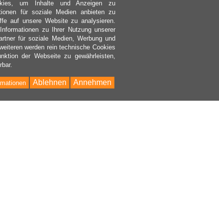
kies, um Inhalte und Anzeigen zu
ktionen für soziale Medien anbieten zu
ffe auf unsere Website zu analysieren.
nformationen zu Ihrer Nutzung unserer
rtner für soziale Medien, Werbung und
weiteren werden rein technische Cookies
nktion der Webseite zu gewährleisten,
rbar.
Ablehnen
Annehmen
rmationen
Bac
to
Top