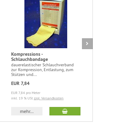
Kompressions -
Taschenap
Schlauchbandage
Glasröhr
dauerelastischer Schlauchverband
Etui mit 6
zur Kompression, Entlastung, zum
ausklappba
Stützen und...
schwarzem 
EUR 7,84
EUR 34,8
EUR 7,84 pro Meter
EUR 34,88 pr
inkl. 19 % USt
zzgl. Versandkosten
inkl. 19 % U
b
In den Warenkorb
mehr...
mehr..