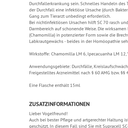
Durchfallerkrankung sein. Schnelles Handeln des Ti
der Durchfall eine infektiöse Ursache (durch Bakteri
Gang zum Tierarzt unbedingt erforderlich.
Bei nichtinfektiösen Ursachen hilft SC 70 rasch u
Darmbereich auf schonende Weise. Die wirksamen B
(Chamomilla) in potenzierter Form sowie die Brechw
Labkrautgewächs - beides in der Homöopathie sehr
Wirkstoffe: Chamomilla LM 6, Ipecacuanha LM 12,
Anwendungsgebiete: Durchfälle, Kreislaufschwäc
Freigestelltes Arzneimittel nach § 60 AMG bzw. §
Eine Flasche enthält 15ml
ZUSATZINFORMATIONEN
Lieber Vogelfreund!
Auch bei bester Pflege und artgerechter Haltung is
geschützt. In diesem Fall sind Sie mit Supracell S