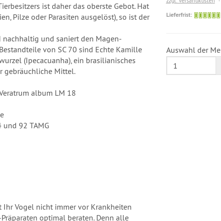
zzgl. Versandkosten
erbesitzers ist daher das oberste Gebot. Hat
Lieferfrist:
en, Pilze oder Parasiten ausgelöst), so ist der
nd nachhaltig und saniert den Magen-
estandteile von SC 70 sind Echte Kamille
Auswahl der Me
urzel (Ipecacuanha), ein brasilianisches
 gebräuchliche Mittel.
 Veratrum album LM 18
he
§ 4 und 92 TAMG
t Ihr Vogel nicht immer vor Krankheiten
C-Präparaten optimal beraten. Denn alle