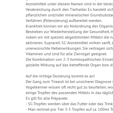
Arzneimittel unter diesem Namen sind in der tierärz
Verabreichung durch den Tierhalter. Es handelt si
pflanzlichen und/oder mineralischen Grundsubsta
Verfahren (Potenzierung) aufbereitet werden.
Krankheit können wir als Notordnung des Organism
Bestreben zur Wiederherstellung der Gesundheit. H
indem wir mit speziell abgestimmten Mitteln die 
aktivieren. Supracell SC-Arzneimittel wirken sanft
unerwünschte Nebenwirkungen. Sie vertragen sich a
Vitaminen und sind für alle Ziervögel geeignet.
Die Kombination von 2-3 homöopathischen Einzelm
gezielte Wirkung auf das betreffende Organ bzw. d
Auf die richtige Dosierung kommt es an!
Der Gang zum Tirearzt ist bei unsicherer Diagnose 
Vogelkenner wissen oft recht gut zu beurteilen, 
einige Tropfen des passenden Mittels in das täglic
Es gilt für alle Präparate:
- SC-Tropfen werden über das Futter oder das Trin
- Man rechnet pro Tier 3-5 Tropfen auf ca. 100ml Tr