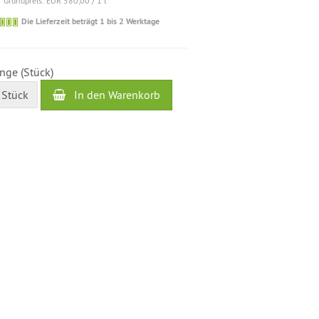
Grundpreis: EUR 580,00 / 1 l
Die
Die Lieferzeit beträgt 1 bis 2 Werktage
Lieferzeit
beträgt
1
nge (Stück)
bis
2
In den Warenkorb
Stück
Werktage