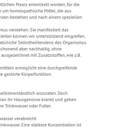
tlichen Praxis entwickelt worden, für die
ch um homöopathische Mittel, die aus
nzen bestehen und nach einem speziellen
us verstehen. Sie manifestiert das
ierbei können wir unterstützend eingreifen,
natürliche Selbstheiltendenz des Organismus
, schonend aber nachhaltig, ohne
usgezeichnet mit Zusatzstoffen, wie z.B.
itteln ermöglicht eine durchgreifende
ie gestörte Körperfunktion.
selbstverständlich anzuraten. Doch
woran ihr Hausgenosse krankt und geben
he Trinkwasser oder Futter.
kwasser verabreicht
inkwasser. Eine stärkere Konzentration ist