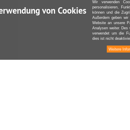
Wir verwenden Coo
erwendung von Cookies
personalisieren, Fun
können und die Zugri
Außerdem geben wir I
Website an unsere Pa
Analysen weiter. Des 
verwendet um die Fu
dies ist nicht deaktivie
Weitere Info