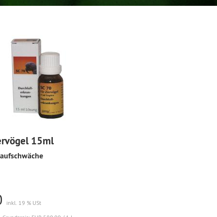
ervögel 15ml
slaufschwäche
0
inkl. 19 % USt