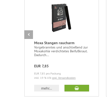
Moxa Stangen raucharm
Vorgebranntes und anschließend zur
Moxakohle verdichtetes Beifußkraut.
Dadurch...
EUR 7,85
EUR 7,85 pro Packung
inkl. 19 % USt
zzgl. Versandkosten
In den Warenkor
mehr...