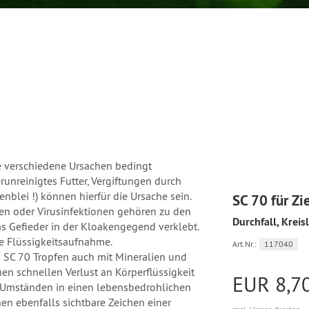
e verschiedene Ursachen bedingt
unreinigtes Futter, Vergiftungen durch
nblei !) können hierfür die Ursache sein.
SC 70 für Zi
nen oder Virusinfektionen gehören zu den
Durchfall, Krei
as Gefieder in der Kloakengegend verklebt.
kte Flüssigkeitsaufnahme.
Art.Nr.:
117040
 SC 70 Tropfen auch mit Mineralien und
nen schnellen Verlust an Körperflüssigkeit
EUR 8,7
r Umständen in einen lebensbedrohlichen
 ebenfalls sichtbare Zeichen einer