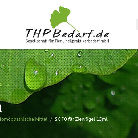
arenkorb
l
Homöopathische Mittel
SC 70 für Ziervögel 15ml