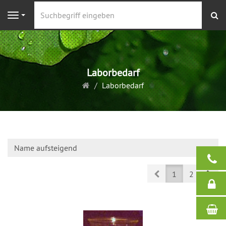
S
Navigation
Laborbedarf
Startseite
Laborbedarf
Name aufsteigend
Prev
Nex
1
2