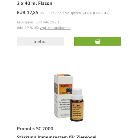
2 x 40 ml Flacon
EUR 17,85
UVP EUR 27,30
Sie sparen 34.6% (EUR 9,45)
Grundpreis: EUR 446,25 / 1 l
inkl. 19 % USt
zzgl. Versandkosten
mehr...
Propolis SC 2000
Stärkung Immunsystem für Ziervögel