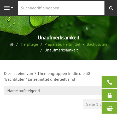
S
Navigation
Unaufmerksamkeit
Startseite
Tierpflege
Präparate, Heilmittel
Bachblüten
Unaufmerksamkeit
Dies ist eine von 7 Themengruppen in die die 38
"Bachblüten" Einzelmittel unterteilt sind
Name aufsteigend
Seite 1 von 1