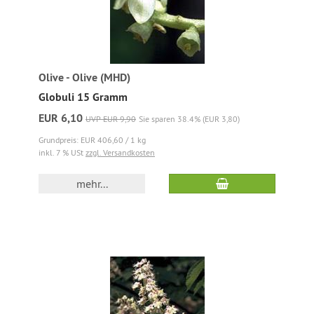
Olive - Olive (MHD)
Globuli 15 Gramm
EUR 6,10
UVP EUR 9,90
Sie sparen 38.4% (EUR 3,80)
Grundpreis: EUR 406,60 / 1 kg
inkl. 7 % USt
zzgl. Versandkosten
mehr...