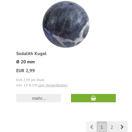
Sodalith Kugel
Ø 20 mm
EUR 2,99
EUR 2,99 pro Stück
inkl. 19 % USt
zzgl. Versandkosten
mehr...
Prev
Nex
1
2