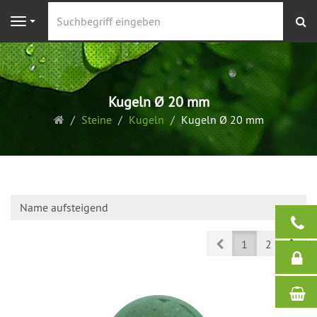
S
Navigation
Kugeln Ø 20 mm
Startseite
Steine
Kugeln
Kugeln Ø 20 mm
Name aufsteigend
Prev
Nex
1
2