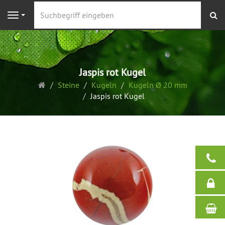
S
Navigation
Jaspis rot Kugel
Startseite
Steine
Kugeln
Kugeln Ø 20 mm
Jaspis rot Kugel