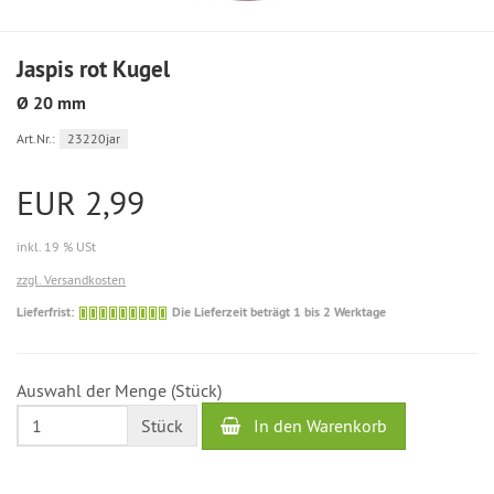
Jaspis rot Kugel
Ø 20 mm
Art.Nr.:
23220jar
EUR 2,99
inkl. 19 % USt
zzgl. Versandkosten
Die
Lieferfrist:
Die Lieferzeit beträgt 1 bis 2 Werktage
Lieferzeit
beträgt
1
Auswahl der Menge (Stück)
bis
2
In den Warenkorb
Stück
Werktage