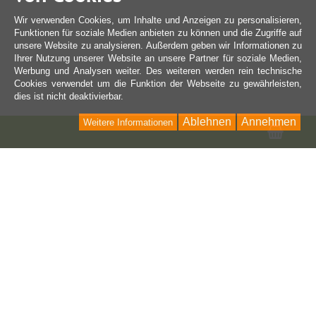
Wir verwenden Cookies, um Inhalte und Anzeigen zu personalisieren,
Funktionen für soziale Medien anbieten zu können und die Zugriffe auf
unsere Website zu analysieren. Außerdem geben wir Informationen zu
Ihrer Nutzung unserer Website an unsere Partner für soziale Medien,
Werbung und Analysen weiter. Des weiteren werden rein technische
Cookies verwendet um die Funktion der Webseite zu gewährleisten,
dies ist nicht deaktivierbar.
Ablehnen
Annehmen
Weitere Informationen
Ware