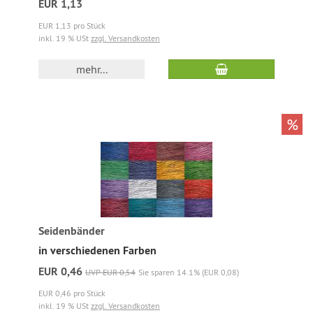
EUR 1,13
EUR 1,13 pro Stück
inkl. 19 % USt
zzgl. Versandkosten
mehr...
%
Seidenbänder
in verschiedenen Farben
EUR 0,46
UVP EUR 0,54
Sie sparen 14.1% (EUR 0,08)
EUR 0,46 pro Stück
inkl. 19 % USt
zzgl. Versandkosten