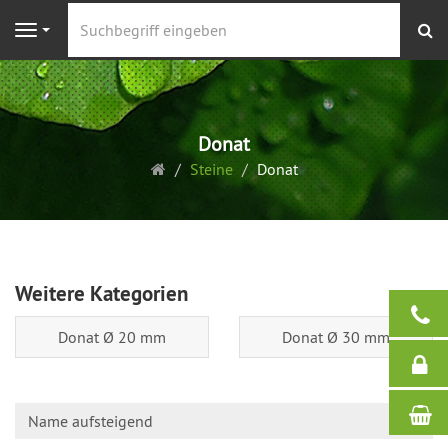
S
Navigation
Donat
Startseite
Steine
Donat
Weitere Kategorien
Donat Ø 20 mm
Donat Ø 30 mm
Name aufsteigend