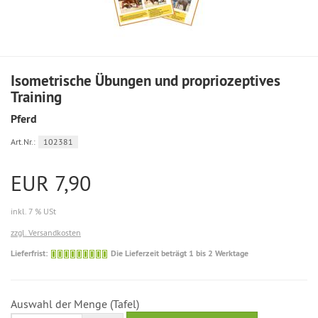
Isometrische Übungen und propriozeptives
Training
Pferd
Art.Nr.:
102381
EUR 7,90
inkl. 7 % USt
zzgl. Versandkosten
Die
Lieferfrist:
Die Lieferzeit beträgt 1 bis 2 Werktage
Lieferzeit
beträgt
1
Auswahl der Menge (Tafel)
bis
2