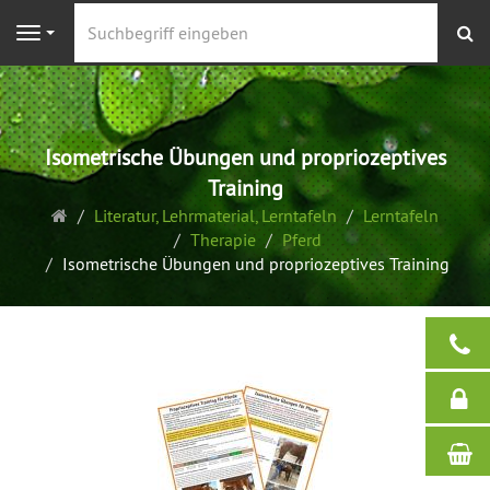
S
Navigation
Isometrische Übungen und propriozeptives
Training
Startseite
Literatur, Lehrmaterial, Lerntafeln
Lerntafeln
Therapie
Pferd
Isometrische Übungen und propriozeptives Training