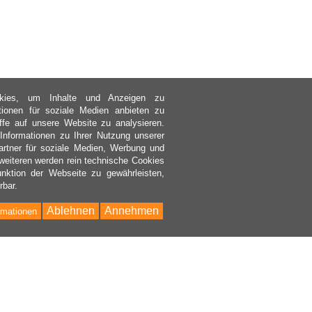
kies, um Inhalte und Anzeigen zu
ktionen für soziale Medien anbieten zu
ffe auf unsere Website zu analysieren.
nformationen zu Ihrer Nutzung unserer
rtner für soziale Medien, Werbung und
weiteren werden rein technische Cookies
nktion der Webseite zu gewährleisten,
rbar.
Ablehnen
Annehmen
rmationen
Bac
to
Top