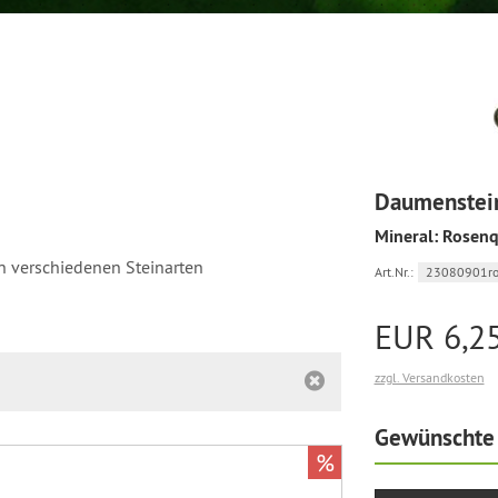
Daumenstei
Mineral: Rosen
n verschiedenen Steinarten
Art.Nr.:
23080901ro
EUR 6,2
zzgl. Versandkosten
Gewünschte 
%