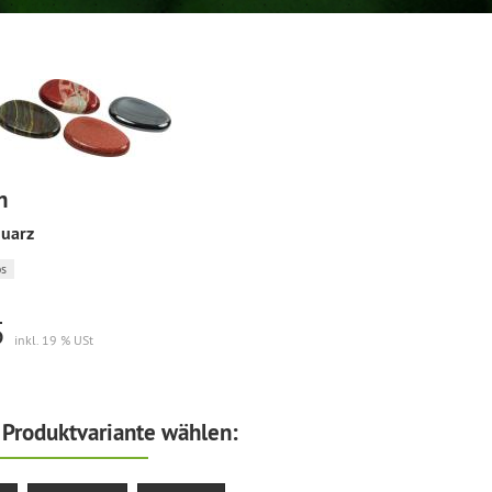
n
quarz
s
5
inkl. 19 % USt
Produktvariante wählen: