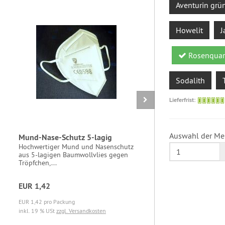
Aventurin grü
Howelit
J
Rosenquar
Sodalith
Lieferfrist:
Auswahl der Me
Mund-Nase-Schutz 5-lagig
Weithalsg
Schraubd
Hochwertiger Mund und Nasenschutz
aus 5-lagigen Baumwollvlies gegen
Weithalsgl
Tröpfchen,...
Inhalt aus
inklusive...
EUR 1,42
EUR 1,18
EUR 1,42 pro Packung
EUR 1,18 pro
inkl. 19 % USt
zzgl. Versandkosten
inkl. 19 % U