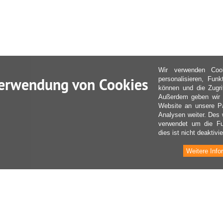
Wir verwenden Coo
erwendung von Cookies
personalisieren, Fun
können und die Zugri
Außerdem geben wir I
Website an unsere Pa
Analysen weiter. Des 
verwendet um die Fu
dies ist nicht deaktivie
Weitere Info