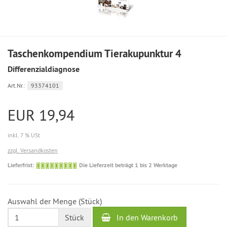
Taschenkompendium Tierakupunktur 4
Differenzialdiagnose
Art.Nr.:
93374101
EUR 19,94
inkl. 7 % USt
zzgl. Versandkosten
Die
Lieferfrist:
Die Lieferzeit beträgt 1 bis 2 Werktage
Lieferzeit
beträgt
1
Auswahl der Menge (Stück)
bis
2
In den Warenkorb
Stück
Werktage