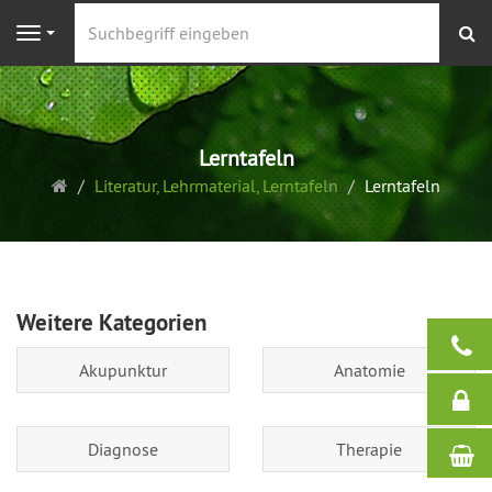
S
Navigation
Lerntafeln
Startseite
Literatur, Lehrmaterial, Lerntafeln
Lerntafeln
Weitere Kategorien
Akupunktur
Anatomie
Diagnose
Therapie