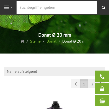
S
Navigation
Donat Ø 20 mm
Startseite
Steine
Donat
Donat Ø 20 mm
Name aufsteigend
Prev
Nex
1
2