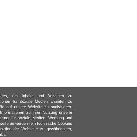
kies, um Inhalte und Anzeigen zu
ktionen für soziale Medien anbieten zu
ffe auf unsere Website zu analysieren.
nformationen zu Ihrer Nutzung unserer
rtner für soziale Medien, Werbung und
weiteren werden rein technische Cookies
nktion der Webseite zu gewährleisten,
rbar.