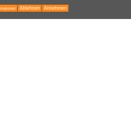
Ablehnen
Annehmen
rmationen
Bac
to
Top