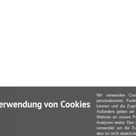
Wir verwenden Coo
erwendung von Cookies
personalisieren, Fun
können und die Zugri
Außerdem geben wir I
Website an unsere Pa
Analysen weiter. Des 
verwendet um die Fu
dies ist nicht deaktivie