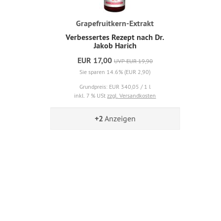
Grapefruitkern-Extrakt
Verbessertes Rezept nach Dr.
Jakob Harich
EUR 17,00
UVP EUR 19,90
Sie sparen 14.6% (EUR 2,90)
Grundpreis: EUR 340,05 / 1 l
inkl. 7 % USt
zzgl. Versandkosten
+2
Anzeigen