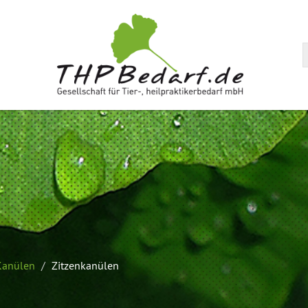
arenkorb
 Kanülen
Zitzenkanülen