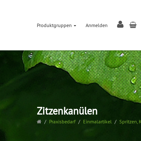
W
Produktgruppen
Anmelden
Zitzenkanülen
Startseite
Praxisbedarf
Einmalartikel
Spritzen,