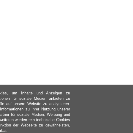
kies, um Inhalte und Anzeigen zu
ktionen für soziale Medien anbieten zu
ffe auf unsere Website zu analysieren.
nformationen zu Ihrer Nutzung unserer
rtner für soziale Medien, Werbung und
weiteren werden rein technische Cookies
nktion der Webseite zu gewährleisten,
rbar.