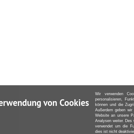
Wir verwenden Coo
erwendung von Cookies
personalisieren, Fun
können und die Zugri
Außerdem geben wir I
Website an unsere Pa
Analysen weiter. Des 
verwendet um die Fu
dies ist nicht deaktivie