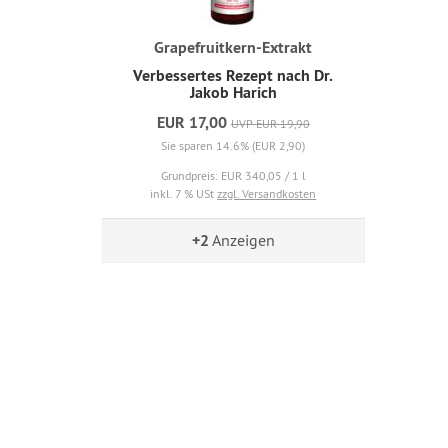
Grapefruitkern-Extrakt
Verbessertes Rezept nach Dr.
Jakob Harich
EUR 17,00
UVP EUR 19,90
Sie sparen 14.6% (EUR 2,90)
Grundpreis: EUR 340,05 / 1 l
inkl. 7 % USt
zzgl. Versandkosten
+2
Anzeigen