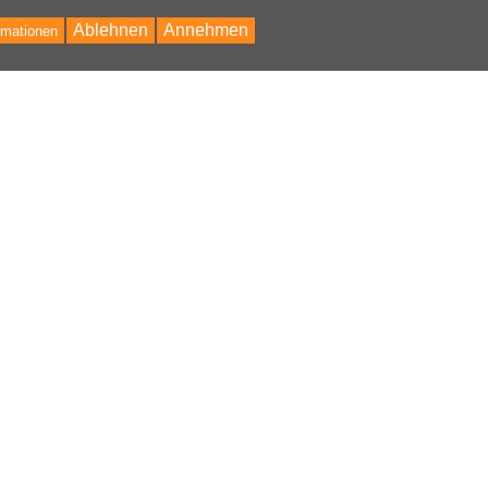
Ablehnen
Annehmen
rmationen
Bac
to
Top