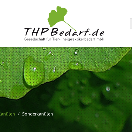
arenkorb
 Kanülen
Sonderkanülen