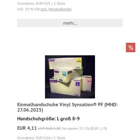
Grundpreis: EUR 0,05 / 1 Stück
inkl. 19 % USt
zzgl. Versandkosten
mehr...
%
Einmalhandschuhe Vinyl Synsation® PF (MHD:
27.06.2025)
Handschuhgröße: L groß 8-9
EUR 4,11
UVP EUR 5,30
Sie sparen 22.5% (EUR 1,19)
Grundpreis: EUR 0,04 / 1 Stück