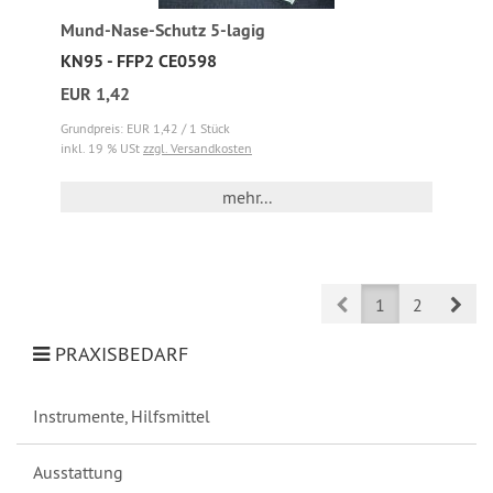
Mund-Nase-Schutz 5-lagig
KN95 - FFP2 CE0598
EUR 1,42
Grundpreis: EUR 1,42 / 1 Stück
inkl. 19 % USt
zzgl. Versandkosten
mehr...
Prev
Nex
1
2
PRAXISBEDARF
Instrumente, Hilfsmittel
Ausstattung