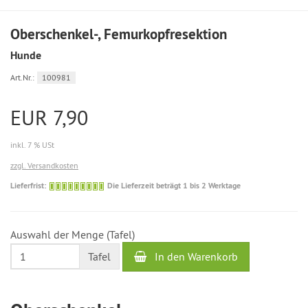
Oberschenkel-, Femurkopfresektion
Hunde
Art.Nr.:
100981
EUR 7,90
inkl. 7 % USt
zzgl. Versandkosten
Die
Lieferfrist:
Die Lieferzeit beträgt 1 bis 2 Werktage
Lieferzeit
beträgt
1
Auswahl der Menge (Tafel)
bis
2
In den Warenkorb
Tafel
Werktage