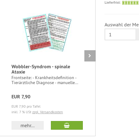
Lieferfrist:
Auswahl der Me
Wobbler-Syndrom - spinale
Amethyst
Ataxie
Anhänger mi
Lederband 
Frontseite: - Krankheitsdefinition -
mm...
Tierärztliche Diagnose - manuelle...
EUR 7,90
EUR 5,95
EUR 7,90 pro Tafel
EUR 5,95 pro
inkl. 7 % USt
zzgl. Versandkosten
inkl. 19 % U
b
In den Warenkorb
mehr...
mehr..