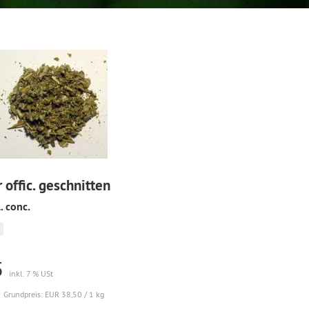
 offic. geschnitten
l. conc.
5
inkl. 7 % USt
Grundpreis: EUR 38,50 / 1 kg