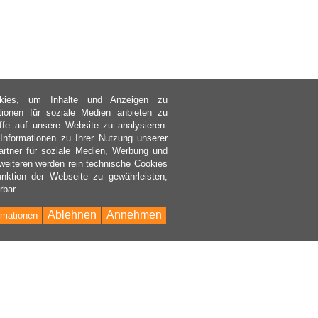
kies, um Inhalte und Anzeigen zu
ktionen für soziale Medien anbieten zu
ffe auf unsere Website zu analysieren.
nformationen zu Ihrer Nutzung unserer
rtner für soziale Medien, Werbung und
weiteren werden rein technische Cookies
nktion der Webseite zu gewährleisten,
rbar.
Ablehnen
Annehmen
rmationen
Bac
to
Top