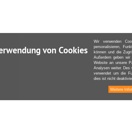
Wir verwenden Coo
erwendung von Cookies
personalisieren, Fun
können und die Zugri
Außerdem geben wir I
Website an unsere Pa
Analysen weiter. Des 
verwendet um die Fu
dies ist nicht deaktivie
Weitere Info