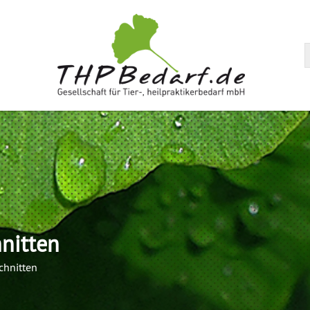
arenkorb
hnitten
schnitten