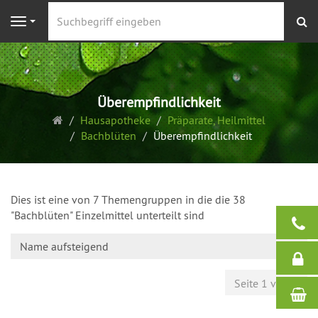
S
Navigation
Überempfindlichkeit
Startseite
Hausapotheke
Präparate, Heilmittel
Bachblüten
Überempfindlichkeit
Dies ist eine von 7 Themengruppen in die die 38
"Bachblüten" Einzelmittel unterteilt sind
Name aufsteigend
Seite 1 von 1