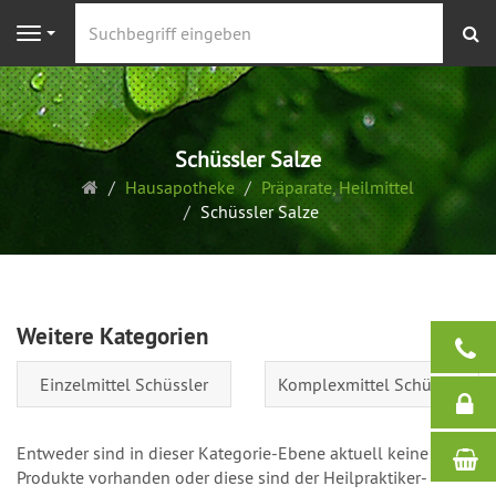
S
Navigation
Schüssler Salze
Startseite
Hausapotheke
Präparate, Heilmittel
Schüssler Salze
Weitere Kategorien
Einzelmittel Schüssler
Komplexmittel Schüssler
Entweder sind in dieser Kategorie-Ebene aktuell keine
Produkte vorhanden oder diese sind der Heilpraktiker-