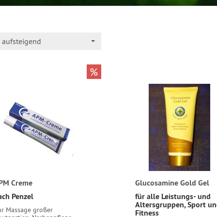
aufsteigend
%
PM Creme
Glucosamine Gold Gel
ach Penzel
für alle Leistungs- und
Altersgruppen, Sport u
ur Massage großer
Fitness