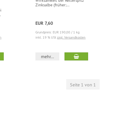
Wirksamkeit der Retterspitz
Zinksalbe (früher:...
i
.
EUR 7,60
Grundpreis: EUR 190,00 / 1 kg
n
inkl. 19 % USt
zzgl. Versandkosten
mehr...
Seite 1 von 1