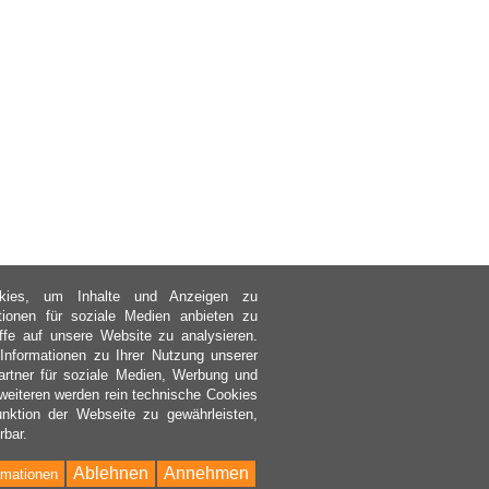
kies, um Inhalte und Anzeigen zu
ktionen für soziale Medien anbieten zu
ffe auf unsere Website zu analysieren.
nformationen zu Ihrer Nutzung unserer
rtner für soziale Medien, Werbung und
weiteren werden rein technische Cookies
nktion der Webseite zu gewährleisten,
rbar.
Ablehnen
Annehmen
rmationen