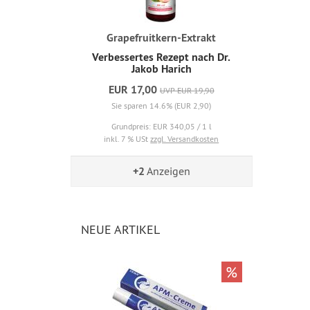
Grapefruitkern-Extrakt
Verbessertes Rezept nach Dr.
Jakob Harich
EUR 17,00
UVP EUR 19,90
Sie sparen 14.6% (EUR 2,90)
Grundpreis: EUR 340,05 / 1 l
inkl. 7 % USt
zzgl. Versandkosten
+2
Anzeigen
NEUE ARTIKEL
%