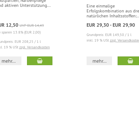
utpartien, Narbenpflege
d aktiven Unterstützung...
Eine einmalige
Erfolgskombination aus dre
natürlichen Inhaltsstoffen:..
UR 12,50
EUR 29,30 - EUR 29,90
UVP EUR 14,49
e sparen 13.8% (EUR 2,00)
Grundpreis: EUR 149,50 / 1 l
inkl. 19 % USt
zzgl. Versandkoste
undpreis: EUR 208,25 / 1 l
kl. 19 % USt
zzgl. Versandkosten
mehr...
mehr...