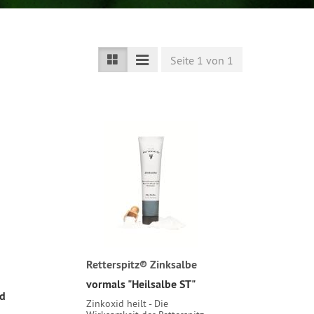
Seite 1 von 1
Retterspitz® Zinksalbe
vormals "Heilsalbe ST"
nd
Zinkoxid heilt - Die