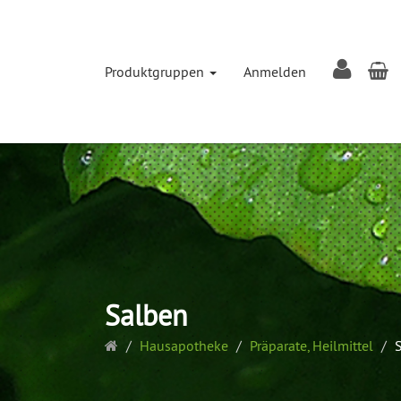
W
Produktgruppen
Anmelden
Salben
Startseite
Hausapotheke
Präparate, Heilmittel