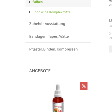
Ha
Salben
un
Endokrine Komplexmittel
E
Zubehör, Ausstattung
Si
Gr
Bandagen, Tapes, Watte
in
Pflaster, Binden, Kompressen
ANGEBOTE
%