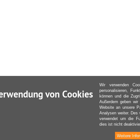
Wir verwenden Coo
erwendung von Cookies
personalisieren, Fun
können und die Zugri
Außerdem geben wir I
Website an unsere Pa
Analysen weiter. Des 
verwendet um die Fu
dies ist nicht deaktivie
Weitere Info