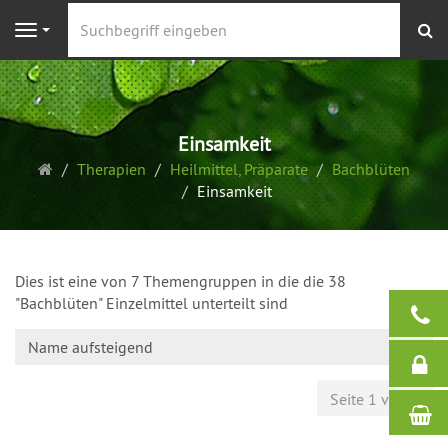
S
Navigation
Einsamkeit
Startseite
Therapien
Heilmittel, Präparate
Bachblüten
Einsamkeit
Dies ist eine von 7 Themengruppen in die die 38
"Bachblüten" Einzelmittel unterteilt sind
Name aufsteigend
Seite 1 von 1