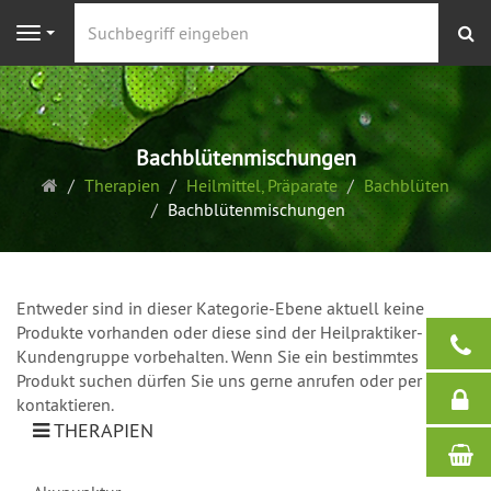
S
Navigation
Bachblütenmischungen
Startseite
Therapien
Heilmittel, Präparate
Bachblüten
Bachblütenmischungen
Entweder sind in dieser Kategorie-Ebene aktuell keine
Produkte vorhanden oder diese sind der Heilpraktiker-
Kundengruppe vorbehalten. Wenn Sie ein bestimmtes
Produkt suchen dürfen Sie uns gerne anrufen oder per Mail
kontaktieren.
THERAPIEN