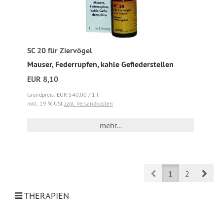
SC 20 für Ziervögel
Mauser, Federrupfen, kahle Gefiederstellen
EUR 8,10
Grundpreis: EUR 540,00 / 1 l
inkl. 19 % USt
zzgl. Versandkosten
mehr...
Prev
Nex
1
2
THERAPIEN