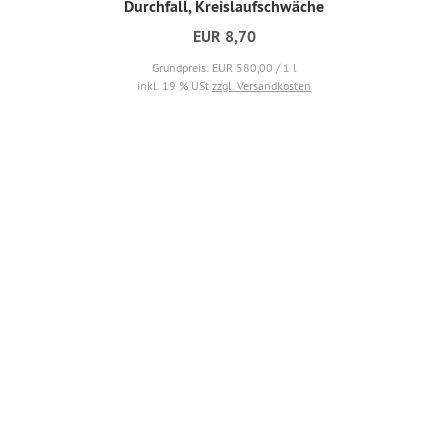
Durchfall, Kreislaufschwäche
EUR 8,70
Grundpreis: EUR 580,00 / 1 l
inkl. 19 % USt
zzgl. Versandkosten