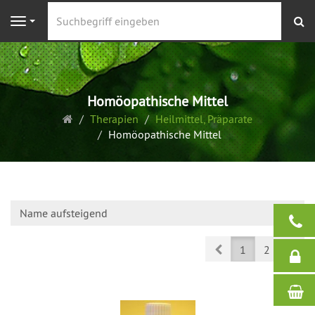
S
Navigation
Homöopathische Mittel
Startseite
Therapien
Heilmittel, Präparate
Homöopathische Mittel
Name aufsteigend
Prev
Nex
1
2