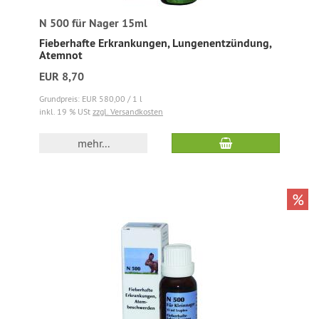
N 500 für Nager 15ml
Fieberhafte Erkrankungen, Lungenentzündung,
Atemnot
EUR 8,70
Grundpreis: EUR 580,00 / 1 l
inkl. 19 % USt
zzgl. Versandkosten
mehr...
%