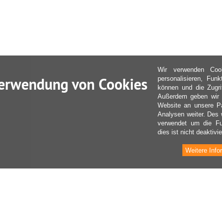
Wir verwenden Coo
erwendung von Cookies
personalisieren, Fun
können und die Zugri
Außerdem geben wir I
Website an unsere Pa
Analysen weiter. Des 
verwendet um die Fu
dies ist nicht deaktivie
Weitere Info