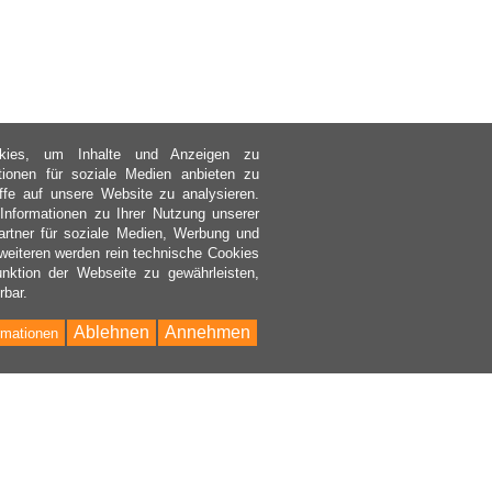
kies, um Inhalte und Anzeigen zu
ktionen für soziale Medien anbieten zu
ffe auf unsere Website zu analysieren.
nformationen zu Ihrer Nutzung unserer
rtner für soziale Medien, Werbung und
weiteren werden rein technische Cookies
nktion der Webseite zu gewährleisten,
rbar.
Ablehnen
Annehmen
rmationen
Bac
to
Top