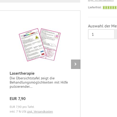
Lieferfrist:
Auswahl der Me
Lasertherapie
Wasserfes
LEUKOPLA
Die Übersichtstafel zeigt die
Behandlungsmöglichkeiten mit Hilfe
Luftdurchlä
pulsierender...
Verbandpfl
Zuverlässig
EUR 7,90
EUR 4,34
EUR 7,90 pro Tafel
EUR 0,87 pro 
inkl. 7 % USt
zzgl. Versandkosten
inkl. 19 % U