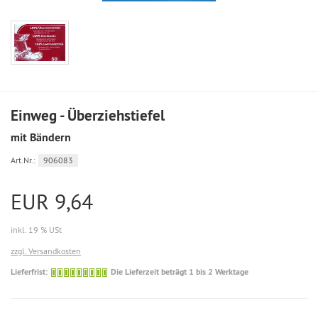
Einweg - Überziehstiefel
mit Bändern
Art.Nr.:
906083
EUR 9,64
inkl. 19 % USt
zzgl. Versandkosten
Die
Lieferfrist:
Die Lieferzeit beträgt 1 bis 2 Werktage
Lieferzeit
beträgt
1