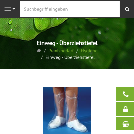
S
Navigation
Einweg - Überziehstiefel
Startseite
Praxisbedarf
Hygiene
Einweg - Überziehstiefel