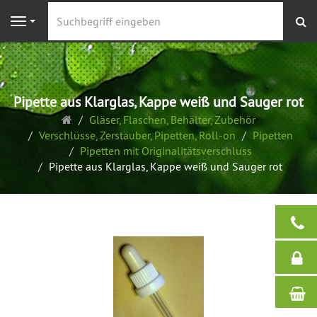
S
Navigation
Pipette aus Klarglas, Kappe weiß und Sauger rot
Startseite
Gläser, Flaschen, Behälter, Zubehör
Verschlüsse, Zerstäuber, Pipetten, Roll-on
Pipetten
Pipetten mit Originalitätsverschluss
Pipette aus Klarglas, Kappe weiß und Sauger rot