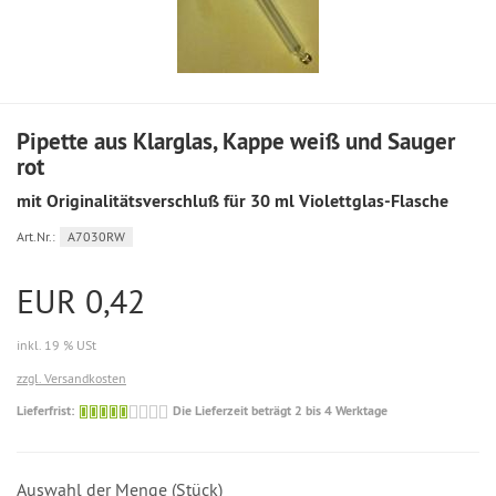
Pipette aus Klarglas, Kappe weiß und Sauger
rot
mit Originalitätsverschluß für 30 ml Violettglas-Flasche
Art.Nr.:
A7030RW
EUR 0,42
inkl. 19 % USt
zzgl. Versandkosten
Die
Lieferfrist:
Die Lieferzeit beträgt 2 bis 4 Werktage
Lieferzeit
beträgt
2
Auswahl der Menge (Stück)
bis