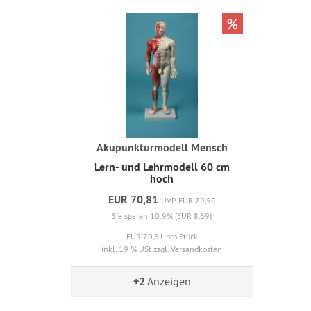
%
Akupunkturmodell Mensch
Lern- und Lehrmodell 60 cm
hoch
EUR 70,81
UVP EUR 79,50
Sie sparen 10.9% (EUR 8,69)
EUR 70,81 pro Stück
inkl. 19 % USt
zzgl. Versandkosten
+2
Anzeigen