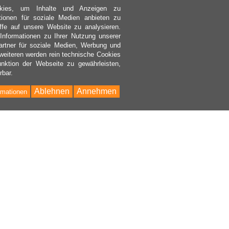
kies, um Inhalte und Anzeigen zu
ktionen für soziale Medien anbieten zu
ffe auf unsere Website zu analysieren.
nformationen zu Ihrer Nutzung unserer
rtner für soziale Medien, Werbung und
weiteren werden rein technische Cookies
nktion der Webseite zu gewährleisten,
rbar.
Ablehnen
Annehmen
rmationen
Bac
to
Top