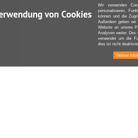
Wir verwenden Coo
erwendung von Cookies
personalisieren, Fun
können und die Zugri
Außerdem geben wir I
Website an unsere Pa
Analysen weiter. Des 
verwendet um die Fu
dies ist nicht deaktivie
Weitere Info