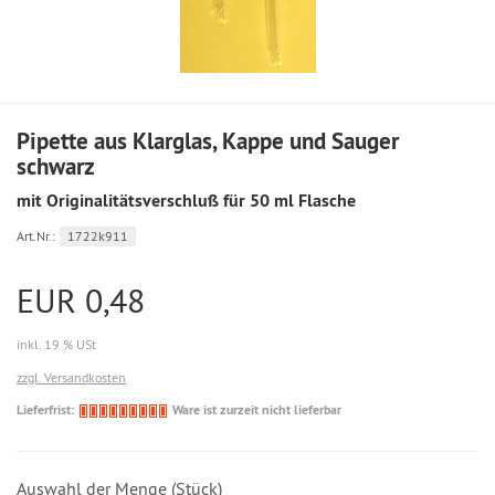
Pipette aus Klarglas, Kappe und Sauger
schwarz
mit Originalitätsverschluß für 50 ml Flasche
Art.Nr.:
1722k911
EUR 0,48
inkl. 19 % USt
zzgl. Versandkosten
Ware
Lieferfrist:
Ware ist zurzeit nicht lieferbar
ist
zurzeit
nicht
Auswahl der Menge (Stück)
lieferbar