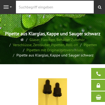
S
Navigation
Pipette aus Klarglas, Kappe und Sauger schwarz
Startseite
Gläser, Flaschen, Behälter, Zubehör
Verschlüsse, Zerstäuber, Pipetten, Roll-on
Pipetten
Pipetten mit Originalitätsverschluss
Pipette aus Klarglas, Kappe und Sauger schwarz