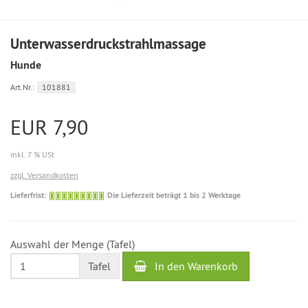
Unterwasserdruckstrahlmassage
Hunde
Art.Nr.:
101881
EUR 7,90
inkl. 7 % USt
zzgl. Versandkosten
Die
Lieferfrist:
Die Lieferzeit beträgt 1 bis 2 Werktage
Lieferzeit
beträgt
1
Auswahl der Menge (Tafel)
bis
2
In den Warenkorb
Tafel
Werktage