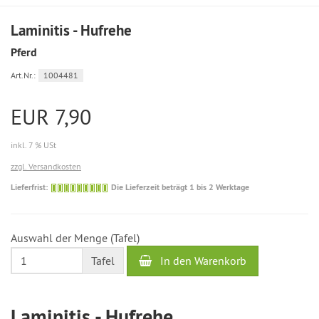
Laminitis - Hufrehe
Pferd
Art.Nr.:
1004481
EUR 7,90
inkl. 7 % USt
zzgl. Versandkosten
Die
Lieferfrist:
Die Lieferzeit beträgt 1 bis 2 Werktage
Lieferzeit
beträgt
1
Auswahl der Menge (Tafel)
bis
2
In den Warenkorb
Tafel
Werktage
Laminitis - Hufrehe