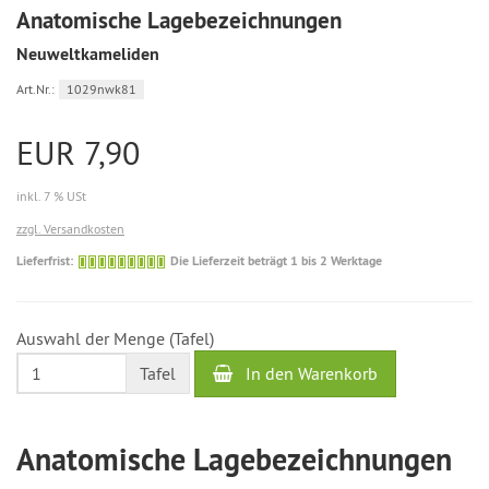
Anatomische Lagebezeichnungen
Neuweltkameliden
Art.Nr.:
1029nwk81
EUR 7,90
inkl. 7 % USt
zzgl. Versandkosten
Die
Lieferfrist:
Die Lieferzeit beträgt 1 bis 2 Werktage
Lieferzeit
beträgt
1
Auswahl der Menge (Tafel)
bis
2
In den Warenkorb
Tafel
Werktage
Anatomische Lagebezeichnungen