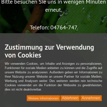
Bitte besuchen Sie uns in wenigen Minuten
Donat
Heilsteine - Anhänger
Schmuck
Bänder, Reifen für Anhänger
erneut.
Anhängerkäfig für Kugel Ø 20 mm
Anhängerspirale für Steine bis Ø 30 mm
Anhängerspirale für Kugel Ø 20 mm
Telefon: 04764-747
Anhänger für Donat Ø 30 mm
Ohrstecker für Donats Ø 20 mm
Anhänger, Ohrstecker, Zubehör
Kugeln Ø 30 mm
Kugeln Ø 20 mm
Kugeln
Donat Ø 30 mm
Zustimmung zur Verwendung
Donat Ø 20 mm
Donat
Figuren
von Cookies
Daumensteine
Massagesteine
Wassersteine
Pendel
Heilsteine - Anhänger
Steine
Wir verwenden Cookies, um Inhalte und Anzeigen zu personalisieren,
Komplexmittel Schüssler
Unsicherheit
Funktionen für soziale Medien anbieten zu können und die Zugriffe auf
übermäßiges Engagement
Überempfindlichkeit
unsere Website zu analysieren. Außerdem geben wir Informationen zu
Mutlosigkeit
Unaufmerksamkeit
Einsamkeit
Ihrer Nutzung unserer Website an unsere Partner für soziale Medien,
Ängstlichkeit
Einzelmittel Schüssler
Gewürze
Werbung und Analysen weiter. Des weiteren werden rein technische
Cookies verwendet um die Funktion der Webseite zu gewährleisten,
Stall
Nahrungsergänzungsmittel
Hufpflege
dies ist nicht deaktivierbar.
Verschlüsse
Pinzetten
Schraubverschlüsse mit Originalität
Ablehnen
Annehmen
Weitere Informationen
Ware
Schraubverschlüsse
Komplexmittel Schüssler
Bachblütenmischungen
Zerstäuber