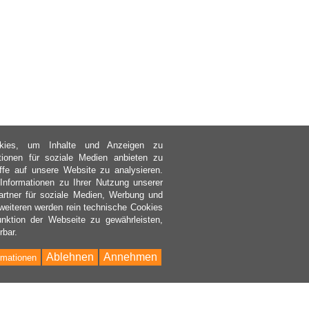
kies, um Inhalte und Anzeigen zu
ktionen für soziale Medien anbieten zu
ffe auf unsere Website zu analysieren.
nformationen zu Ihrer Nutzung unserer
rtner für soziale Medien, Werbung und
weiteren werden rein technische Cookies
nktion der Webseite zu gewährleisten,
rbar.
Ablehnen
Annehmen
rmationen