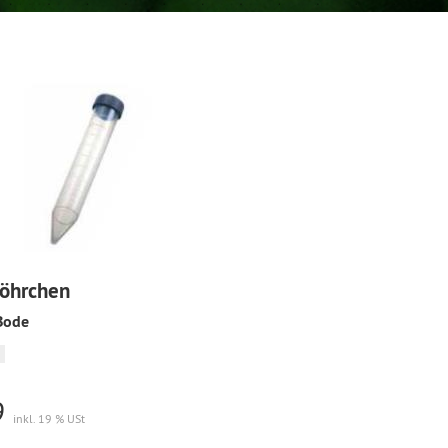
röhrchen
Bode
9
inkl. 19 % USt