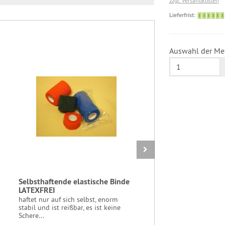
zzgl. Versandkosten
Lieferfrist:
Auswahl der Me
Selbsthaftende elastische Binde
Veilchenb
LATEXFREI
Packung en
stets für Si
haftet nur auf sich selbst, enorm
Benötigen S
stabil und ist reißbar, es ist keine
Schere...