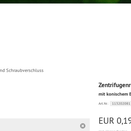
nd Schraubverschluss
Zentrifugen
mit konischem 
Art.Nr.:
113202081
EUR 0,1