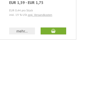
EUR 1,59 - EUR 1,75
EUR 7,62
EUR 0,44 pro Stück
EUR 7,62 pro
inkl. 19 % USt
zzgl. Versandkosten
inkl. 19 % U
b
In den Warenkorb
mehr...
mehr..