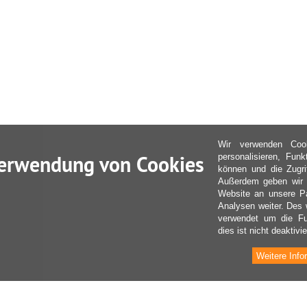
Wir verwenden Coo
erwendung von Cookies
personalisieren, Fun
können und die Zugri
Außerdem geben wir I
Website an unsere Pa
Analysen weiter. Des 
verwendet um die Fu
dies ist nicht deaktivie
Weitere Info