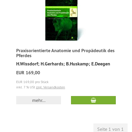
Praxisorientierte Anatomie und Propädeutik des
Pferdes
H.Wissdorf; H.Gerhards; B.Huskamp; E.Deegen
EUR 169,00
EUR 169,00 pro Stück
inkl. 7 % USt
zzgl. Versandkosten
mehr...
Seite 1 von 1