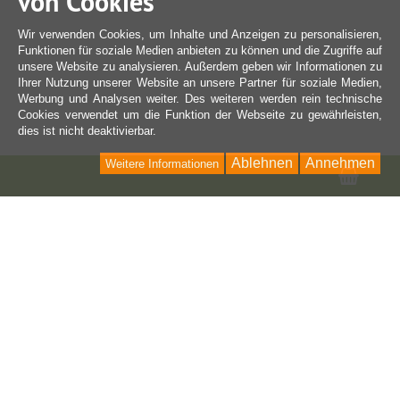
von Cookies
Wir verwenden Cookies, um Inhalte und Anzeigen zu personalisieren,
Funktionen für soziale Medien anbieten zu können und die Zugriffe auf
unsere Website zu analysieren. Außerdem geben wir Informationen zu
Ihrer Nutzung unserer Website an unsere Partner für soziale Medien,
Werbung und Analysen weiter. Des weiteren werden rein technische
Cookies verwendet um die Funktion der Webseite zu gewährleisten,
dies ist nicht deaktivierbar.
Ablehnen
Annehmen
Weitere Informationen
Ware