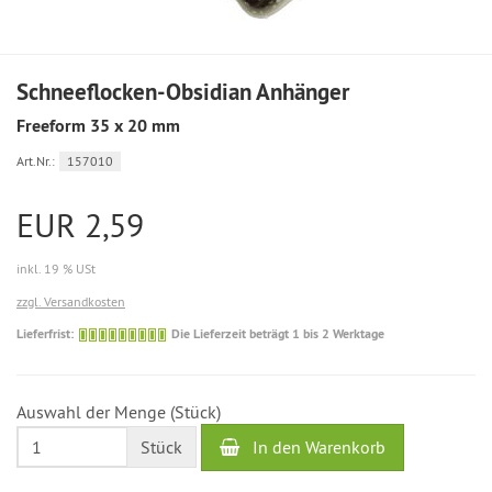
Schneeflocken-Obsidian Anhänger
Freeform 35 x 20 mm
Art.Nr.:
157010
EUR 2,59
inkl. 19 % USt
zzgl. Versandkosten
Die
Lieferfrist:
Die Lieferzeit beträgt 1 bis 2 Werktage
Lieferzeit
beträgt
1
Auswahl der Menge (Stück)
bis
2
In den Warenkorb
Stück
Werktage