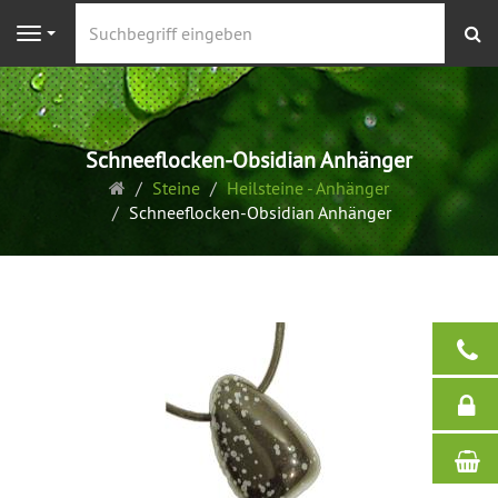
S
Navigation
Schneeflocken-Obsidian Anhänger
Startseite
Steine
Heilsteine - Anhänger
Schneeflocken-Obsidian Anhänger