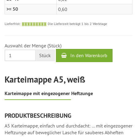
>= 50
0,60
Die
Lieferfrist:
Die Lieferzeit beträgt 1 bis 2 Werktage
Lieferzeit
beträgt
1
Auswahl der Menge (Stück)
bis
2
In den Warenkorb
Stück
Werktage
Karteimappe A5, weiß
Karteimappe mit eingezogener Heftzunge
PRODUKTBESCHREIBUNG
A5 Karteimappe, einfach und durchdacht: ... mit eingezogener
Heftzunge auf beweglicher Lasche für sauberes Abheften