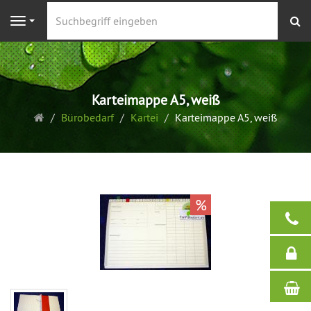
S
Navigation
Karteimappe A5, weiß
Startseite
Bürobedarf
Kartei
Karteimappe A5, weiß
%