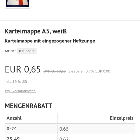
Karteimappe A5, weiß
Karteimappe mit eingezogener Heftzunge
Art.Nr.:
8205511
EUR 0,65
UVP EUR 0,65
Sie sparen 0.7% (EUR 0,00)
inkl. 19 % USt
zzgl. Versandkosten
MENGENRABATT
Anzahl
Einzelpreis
0-24
0,65
25-49
0,62