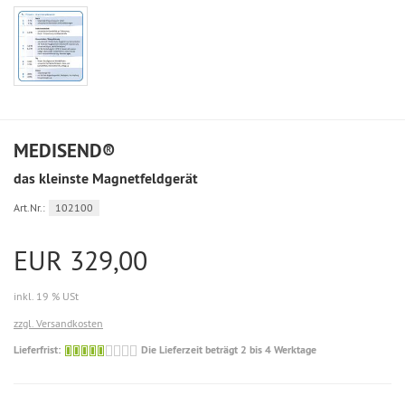
MEDISEND®
das kleinste Magnetfeldgerät
Art.Nr.:
102100
EUR 329,00
inkl. 19 % USt
zzgl. Versandkosten
Die
Lieferfrist:
Die Lieferzeit beträgt 2 bis 4 Werktage
Lieferzeit
beträgt
2