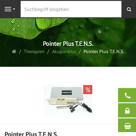
S
Navigation
Pointer Plus T.E.N.S.
Startseite
Therapien
Akupunktur
Pointer Plus T.E.N.S.
%
Pointer Plus T.E.N.S.