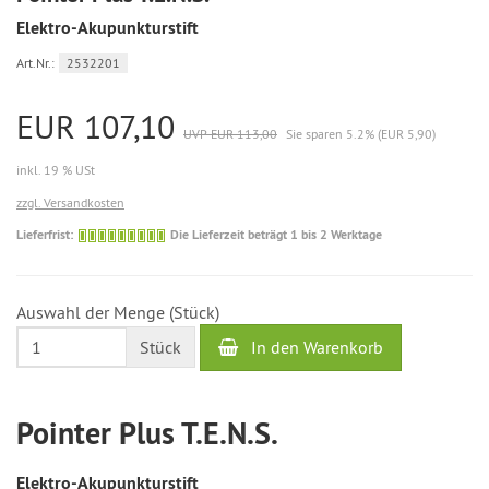
Elektro-Akupunkturstift
Art.Nr.:
2532201
EUR 107,10
UVP EUR 113,00
Sie sparen 5.2% (EUR 5,90)
inkl. 19 % USt
zzgl. Versandkosten
Die
Lieferfrist:
Die Lieferzeit beträgt 1 bis 2 Werktage
Lieferzeit
beträgt
1
Auswahl der Menge (Stück)
bis
2
In den Warenkorb
Stück
Werktage
Pointer Plus T.E.N.S.
Elektro-Akupunkturstift