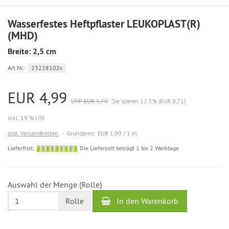
Wasserfestes Heftpflaster LEUKOPLAST(R)
(MHD)
Breite: 2,5 cm
Art.Nr.:
23228102s
EUR 4,99
UVP EUR 5,70
Sie sparen 12.5% (EUR 0,71)
inkl. 19 % USt
zzgl. Versandkosten
Grundpreis: EUR 1,00 / 1 m
Die
Lieferfrist:
Die Lieferzeit beträgt 1 bis 2 Werktage
Lieferzeit
beträgt
1
Auswahl der Menge (Rolle)
bis
2
In den Warenkorb
Rolle
Werktage