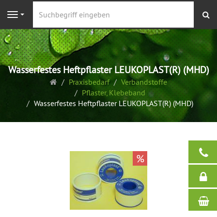
S
Navigation
Wasserfestes Heftpflaster LEUKOPLAST(R) (MHD)
Startseite
Praxisbedarf
Verbandstoffe
Pflaster, Klebeband
Wasserfestes Heftpflaster LEUKOPLAST(R) (MHD)
%