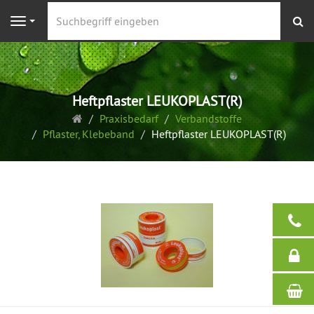
S
Navigation
Heftpflaster LEUKOPLAST(R)
Startseite
Praxisbedarf
Verbandstoffe
Pflaster, Klebeband
Heftpflaster LEUKOPLAST(R)