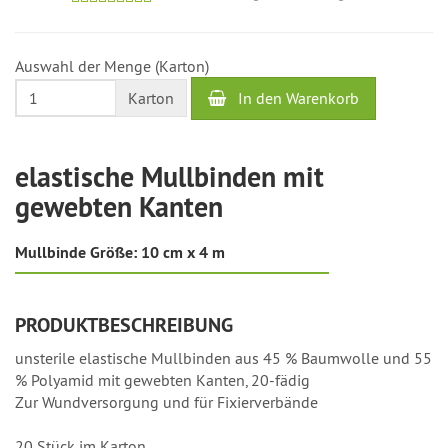
Lieferzeit
beträgt
1
Auswahl der Menge (Karton)
bis
2
In den Warenkorb
Karton
Werktage
elastische Mullbinden mit
gewebten Kanten
Mullbinde Größe: 10 cm x 4 m
PRODUKTBESCHREIBUNG
unsterile elastische Mullbinden aus 45 % Baumwolle und 55
% Polyamid mit gewebten Kanten, 20-fädig
Zur Wundversorgung und für Fixierverbände
20 Stück im Karton