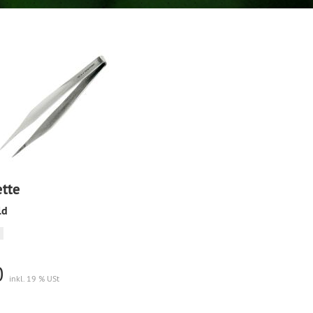
ette
ld
0
inkl. 19 % USt