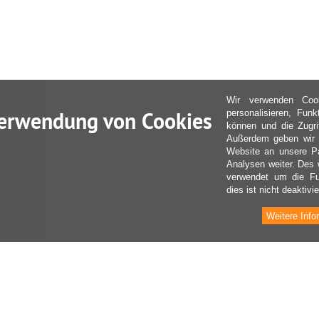
Wir verwenden Coo
erwendung von Cookies
personalisieren, Fun
können und die Zugri
Außerdem geben wir I
Website an unsere Pa
Analysen weiter. Des 
verwendet um die Fu
dies ist nicht deaktivie
Weitere Info