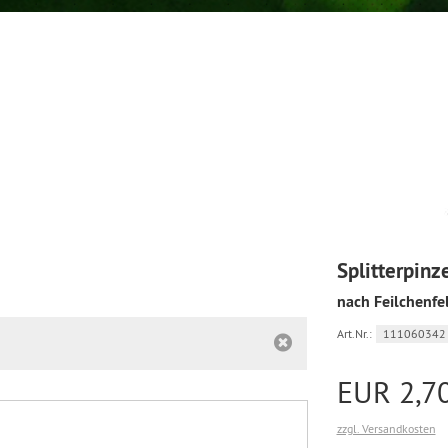
Splitterpinz
nach Feilchenfe
Art.Nr.:
111060342
EUR 2,7
zzgl. Versandkosten