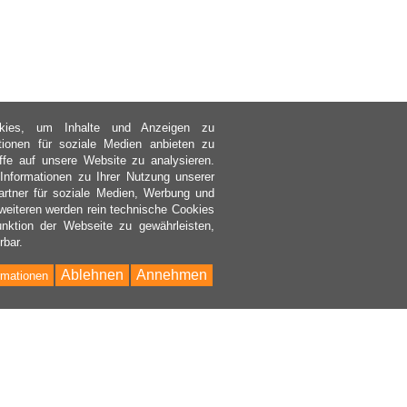
kies, um Inhalte und Anzeigen zu
ktionen für soziale Medien anbieten zu
ffe auf unsere Website zu analysieren.
nformationen zu Ihrer Nutzung unserer
rtner für soziale Medien, Werbung und
weiteren werden rein technische Cookies
nktion der Webseite zu gewährleisten,
rbar.
Ablehnen
Annehmen
rmationen
Bac
to
Top