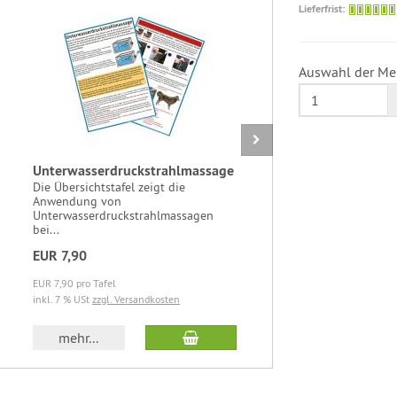
Lieferfrist:
Auswahl der Me
Unterwasserdruckstrahlmassage
Sortierpla
Die Übersichtstafel zeigt die
Sortierpla
Anwendung von
für 88 Flasc
Unterwasserdruckstrahlmassagen
bei...
EUR 7,90
EUR 17,4
EUR 7,90 pro Tafel
EUR 17,49 pr
inkl. 7 % USt
zzgl. Versandkosten
inkl. 19 % U
b
In den Warenkorb
mehr...
mehr..