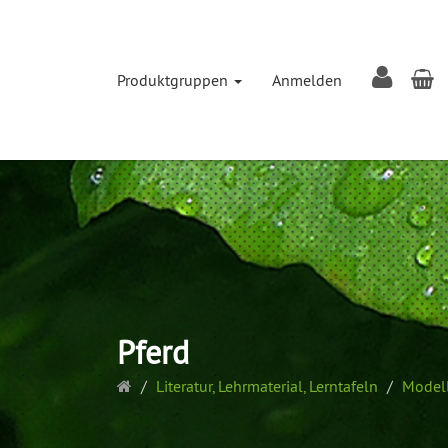
W
Produktgruppen
Anmelden
Pferd
Startseite
Literatur, Lehrmaterial, Lerntafeln
Model