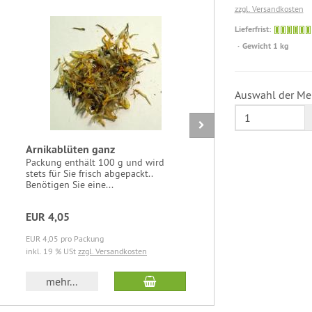
zzgl. Versandkosten
Lieferfrist:
Gewicht 1 kg
Auswahl der Me
Arnikablüten ganz
Ingwerwur
geschnitt
Packung enthält 100 g und wird
stets für Sie frisch abgepackt..
Packung en
Benötigen Sie eine...
stets für Si
Benötigen S
EUR 4,05
EUR 3,42
EUR 4,05 pro Packung
EUR 3,42 pro
inkl. 19 % USt
zzgl. Versandkosten
inkl. 7 % USt
b
In den Warenkorb
mehr...
mehr..