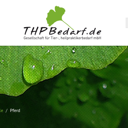
arenkorb
le
Pferd