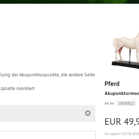
ellung der Akupunkturpunkte, die andere Seite
Pferd
lzplatte montiert
Akupunkturmod
Art.Nr.:
2058312
EUR 49,
Sie sparen 18.9% (EU