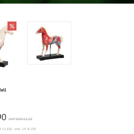
%
ell
90
UVP EUR 61,50
R 11,60)
inkl. 19 % USt