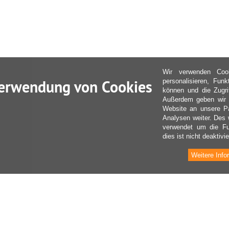
Wir verwenden Coo
erwendung von Cookies
personalisieren, Fun
können und die Zugri
Außerdem geben wir I
Website an unsere Pa
Analysen weiter. Des 
verwendet um die Fu
dies ist nicht deaktivie
Weitere Info