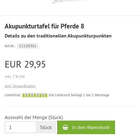
Akupunkturtafel für Pferde 8
Details zu den traditionellen Akupunkturpunkten
Art.Nr.:
11520301
EUR 29,95
inkl. 7 % USt
zzgl. Versandkosten
Die
Lieferfrist:
Die Lieferzeit beträgt 1 bis 2 Werktage
Lieferzeit
beträgt
1
Auswahl der Menge (Stück)
bis
2
In den Warenkorb
Stück
Werktage