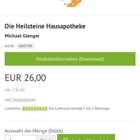
Die Heilsteine Hausapotheke
Michael Gienger
Art.Nr.:
600789
Produktinformation (Download)
EUR 26,00
inkl. 7 % USt
zzgl. Versandkosten
Die
Lieferfrist:
Die Lieferzeit beträgt 1 bis 2 Werktage
Lieferzeit
beträgt
1
Auswahl der Menge (Stück)
bis
2