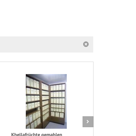
Khellafrüchte gemahlen
Shiva-Li