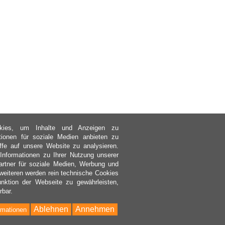
kies, um Inhalte und Anzeigen zu
ktionen für soziale Medien anbieten zu
ffe auf unsere Website zu analysieren.
nformationen zu Ihrer Nutzung unserer
rtner für soziale Medien, Werbung und
weiteren werden rein technische Cookies
nktion der Webseite zu gewährleisten,
rbar.
Ablehnen
Annehmen
rmationen