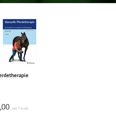
erdetherapie
,00
inkl. 7 % USt