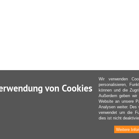
Wir verwenden Coo
erwendung von Cookies
personalisieren, Fun
können und die Zugri
Außerdem geben wir I
Website an unsere Pa
Analysen weiter. Des 
verwendet um die Fu
dies ist nicht deaktivie
Weitere Info