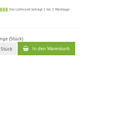
Die
Die Lieferzeit beträgt 1 bis 2 Werktage
Lieferzeit
beträgt
1
bis
2
nge (Stück)
Werktage
In den Warenkorb
Stück