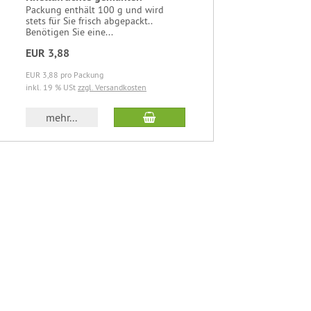
Packung enthält 100 g und wird
Anhänger mi
stets für Sie frisch abgepackt..
Lederband. 
Benötigen Sie eine...
schöner Ma
EUR 3,88
EUR 3,30
EUR 3,88 pro Packung
EUR 3,30 pro
inkl. 19 % USt
zzgl. Versandkosten
inkl. 19 % U
b
In den Warenkorb
mehr...
mehr..