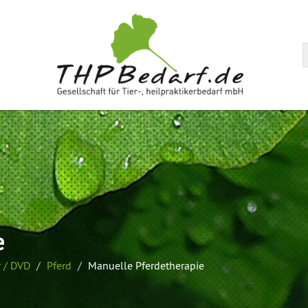
arenkorb
e
 / DVD
Pferd
Manuelle Pferdetherapie